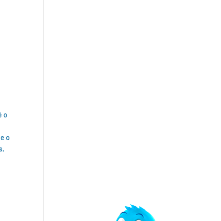
é o
 e o
s,