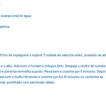
s
 xícaras (chá) de água
cadinha
5 fios de espaguete e espete 3 rodelas de salsicha neles, puxando-as at
a e o alho. Adicione o tomate e refogue bem. Despeje o molho de tomate
sal e pimenta vermelha a gosto. Mexa bem e cozinhe por 5 minutos. Depoi
anela com o molho fervendo e cozinhe por 8 a 10 minutos ou conforme as
ida, polvilhado com parmesão ralado.