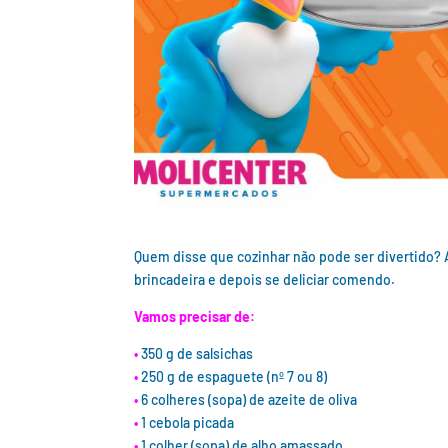
Quem disse que cozinhar não pode ser divertido? A
brincadeira e depois se deliciar comendo.
Vamos precisar de:
•
350 g de salsichas
•
250 g de espaguete (nº 7 ou 8)
•
6 colheres (sopa) de azeite de oliva
•
1 cebola picada
•
1 colher (sopa) de alho amassado