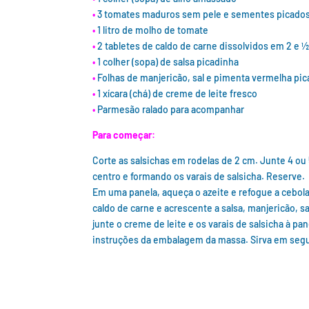
•
3 tomates maduros sem pele e sementes picado
•
1 litro de molho de tomate
•
2 tabletes de caldo de carne dissolvidos em 2 e ½
•
1 colher (sopa) de salsa picadinha
•
Folhas de manjericão, sal e pimenta vermelha pi
•
1 xícara (chá) de creme de leite fresco
•
Parmesão ralado para acompanhar
Para começar:
Corte as salsichas em rodelas de 2 cm. Junte 4 ou 
centro e formando os varais de salsicha. Reserve.
Em uma panela, aqueça o azeite e refogue a cebol
caldo de carne e acrescente a salsa, manjericão, 
junte o creme de leite e os varais de salsicha à p
instruções da embalagem da massa. Sirva em segu