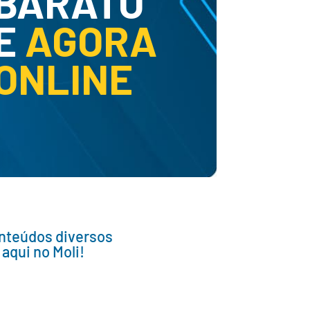
BARATO
E
AGORA
ONLINE
onteúdos diversos
aqui no Moli!