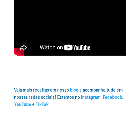
Veja mais receitas em nosso
blog
e acompanhe tudo em
nossas redes sociais! Estamos no
Instagram
,
Facebook
,
YouTube
e
TikTok
.