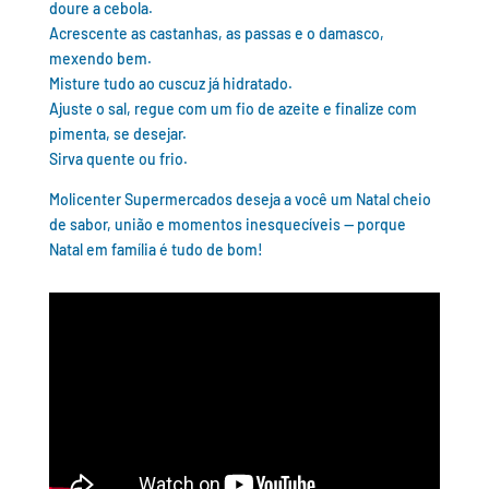
doure a cebola.
Acrescente as castanhas, as passas e o damasco,
mexendo bem.
Misture tudo ao cuscuz já hidratado.
Ajuste o sal, regue com um fio de azeite e finalize com
pimenta, se desejar.
Sirva quente ou frio.
Molicenter Supermercados deseja a você um Natal cheio
de sabor, união e momentos inesquecíveis — porque
Natal em família é tudo de bom!