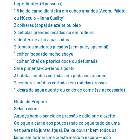
Ingredientes (6 pessoas)
1,5 kg de carne dianteira em cubos grandes (Acém, Paleta
ou Músculo – linha Quality)
3 colheres (sopa) de azeite ou óleo
2 cebolas grandes picadas ou em rodelas
4 dentes de alho amassados
2 tomates maduros picados (sem pele, opcional)
1 colher (sopa) de molho shoyu
1 colher (chá) de páprica doce ou defumada
Sal e pimenta-do-reino a gosto
3 batatas médias cortadas em pedaços grandes
2 cenouras médias cortadas em rodelas grossas
1 xícara de água quente ou caldo de carne (se necessário)
Modo de Preparo
Selar a carne
Aqueça bem a panela de pressão e adicione o azeite.
Coloque a carne aos poucos (não coloque tudo de uma
vez para não juntar água). Deixe dourar bem todos os
lados até formar uma crosta marrom escura — isso