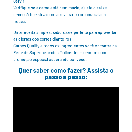
Servir
Verifique se a carne está bem macia, ajuste o sal se
necessário e sirva com arroz branco ou uma salada
fresca.
Uma receita simples, saborosa e perfeita para aproveitar
as ofertas dos cortes dianteiros.
Carnes Quality e todos os ingredientes você encontra na
Rede de Supermercados Molicenter — sempre com
promoção especial esperando por você!
Quer saber como fazer? Assista o
passo a passo: