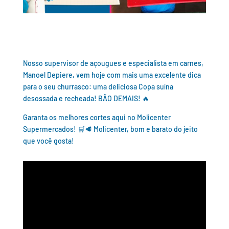
Nosso supervisor de açougues e especialista em carnes,
Manoel Depiere, vem hoje com mais uma excelente dica
para o seu churrasco: uma deliciosa Copa suína
desossada e recheada! BÃO DEMAIS! 🔥
Garanta os melhores cortes aqui no Molicenter
Supermercados! 🛒🥩 Molicenter, bom e barato do jeito
que você gosta!