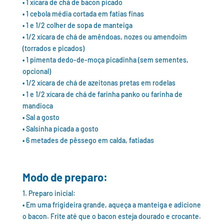
• 1 xícara de chá de bacon picado
• 1 cebola média cortada em fatias finas
• 1 e 1/2 colher de sopa de manteiga
• 1/2 xícara de chá de amêndoas, nozes ou amendoim
(torrados e picados)
• 1 pimenta dedo-de-moça picadinha (sem sementes,
opcional)
• 1/2 xícara de chá de azeitonas pretas em rodelas
• 1 e 1/2 xícara de chá de farinha panko ou farinha de
mandioca
• Sal a gosto
• Salsinha picada a gosto
• 6 metades de pêssego em calda, fatiadas
Modo de preparo:
1. Preparo inicial:
• Em uma frigideira grande, aqueça a manteiga e adicione
o bacon. Frite até que o bacon esteja dourado e crocante.