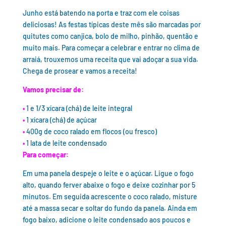
Junho está batendo na porta e traz com ele coisas
deliciosas! As festas típicas deste mês são marcadas por
quitutes como canjica, bolo de milho, pinhão, quentão e
muito mais. Para começar a celebrar e entrar no clima de
arraiá, trouxemos uma receita que vai adoçar a sua vida.
Chega de prosear e vamos a receita!
Vamos precisar de:
•
1 e 1/3 xícara (chá) de leite integral
•
1 xícara (chá) de açúcar
•
400g de coco ralado em flocos (ou fresco)
•
1 lata de leite condensado
Para começar:
Em uma panela despeje o leite e o açúcar. Ligue o fogo
alto, quando ferver abaixe o fogo e deixe cozinhar por 5
minutos. Em seguida acrescente o coco ralado, misture
até a massa secar e soltar do fundo da panela. Ainda em
fogo baixo, adicione o leite condensado aos poucos e