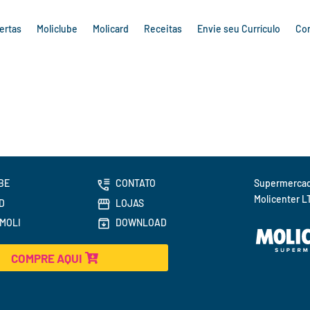
ertas
Moliclube
Molicard
Receitas
Envie seu Currículo
Co
BE
CONTATO
Molicenter L
D
LOJAS
MOLI
DOWNLOAD
COMPRE AQUI