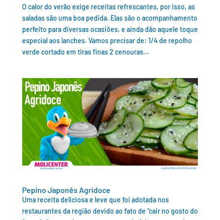
O calor do verão exige receitas refrescantes, por isso, as
saladas são uma boa pedida. Elas são o acompanhamento
perfeito para diversas ocasiões, e ainda dão aquele toque
especial aos lanches. Vamos precisar de: 1/4 de repolho
verde cortado em tiras finas 2 cenouras...
Pepino Japonês Agridoce
Uma receita deliciosa e leve que foi adotada nos
restaurantes da região devido ao fato de “cair no gosto do