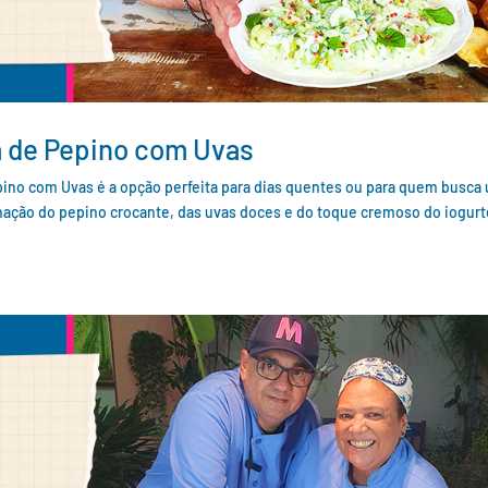
a de Pepino com Uvas
epino com Uvas é a opção perfeita para dias quentes ou para quem busca
binação do pepino crocante, das uvas doces e do toque cremoso do iogur