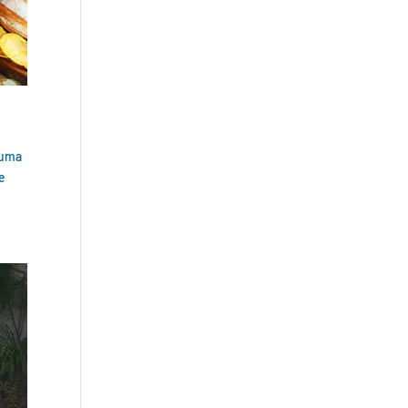
 uma
te