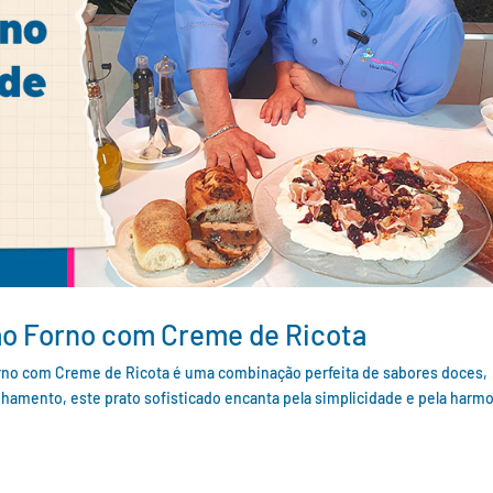
ao Forno com Creme de Ricota
orno com Creme de Ricota é uma combinação perfeita de sabores doces,
hamento, este prato sofisticado encanta pela simplicidade e pela harm