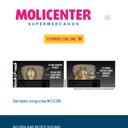
COMPRE ONLINE
Seriado engorda #CC08
NO SIGA NAS REDES SOCIAIS: