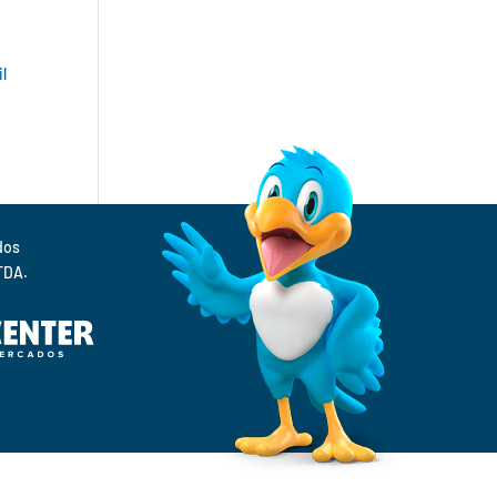
il
.
Supermercados 
TDA.