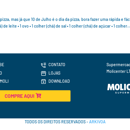
za, mas já que 10 de Julho é o dia da pizza, bora fazer uma rápida e fác
 leite • 1 ovo • 1 colher (chá) de sal • 1 colher (chá) de açúcar • 1 colher..
BE
CONTATO
Molicenter L
D
LOJAS
MOLI
DOWNLOAD
COMPRE AQUI
TODOS OS DIREITOS RESERVADOS -
ARKIVOA