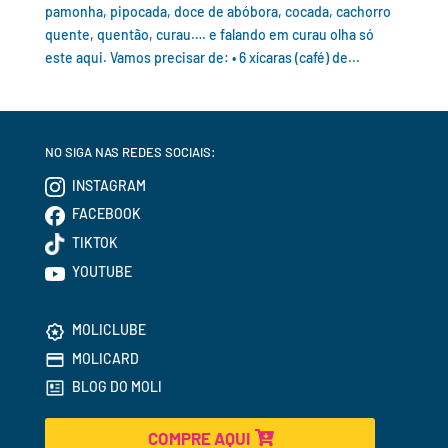
pamonha, pipocada, doce de abóbora, cocada, cachorro
quente, quentão, curau…. e falando em curau olha só
este aqui. Vamos precisar de: • 6 xícaras (café) de...
NO SIGA NAS REDES SOCIAIS:
INSTAGRAM
FACEBOOK
TIKTOK
YOUTUBE
MOLICLUBE
MOLICARD
BLOG DO MOLI
COMPRE AQUI