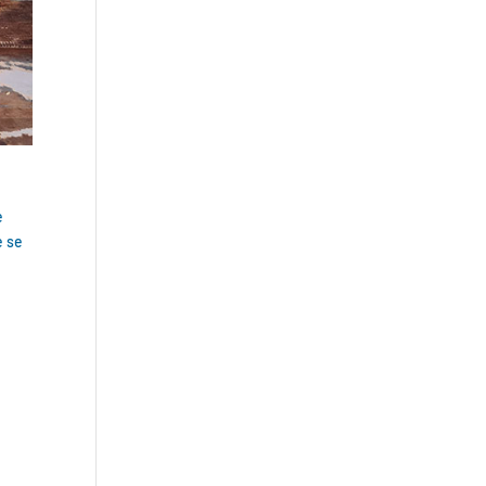
e
e se