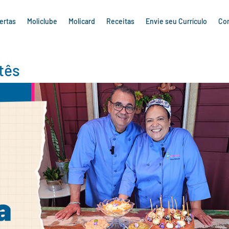
ertas
Moliclube
Molicard
Receitas
Envie seu Currículo
Co
tês