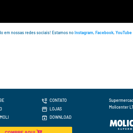
o em nossas redes sociais! Estamos no
Instagram
,
Facebook
,
YouTube
BE
CONTATO
Molicenter L
D
LOJAS
MOLI
DOWNLOAD
COMPRE AQUI