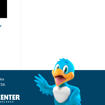
e
Supermercados 
TDA.