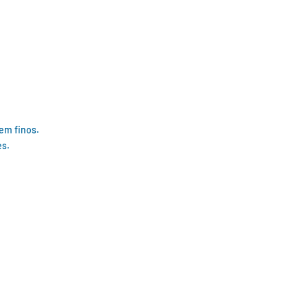
em finos.
es.