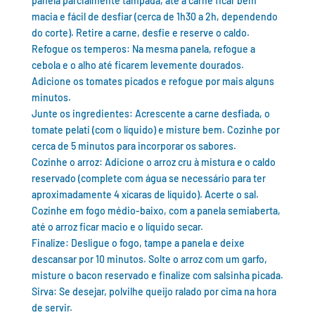
panela parcialmente tampada, até a carne ficar bem
macia e fácil de desfiar (cerca de 1h30 a 2h, dependendo
do corte). Retire a carne, desfie e reserve o caldo.
Refogue os temperos: Na mesma panela, refogue a
cebola e o alho até ficarem levemente dourados.
Adicione os tomates picados e refogue por mais alguns
minutos.
Junte os ingredientes: Acrescente a carne desfiada, o
tomate pelati (com o líquido) e misture bem. Cozinhe por
cerca de 5 minutos para incorporar os sabores.
Cozinhe o arroz: Adicione o arroz cru à mistura e o caldo
reservado (complete com água se necessário para ter
aproximadamente 4 xícaras de líquido). Acerte o sal.
Cozinhe em fogo médio-baixo, com a panela semiaberta,
até o arroz ficar macio e o líquido secar.
Finalize: Desligue o fogo, tampe a panela e deixe
descansar por 10 minutos. Solte o arroz com um garfo,
misture o bacon reservado e finalize com salsinha picada.
Sirva: Se desejar, polvilhe queijo ralado por cima na hora
de servir.