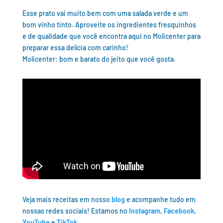
Esse prato vai muito bem com uma salada verde e um
bom vinho tinto. Aproveite os ingredientes fresquinhos
e de qualidade que você encontra aqui no Molicenter para
preparar essa delícia com carinho!
Molicenter: bom e barato do jeito que você gosta.
Veja mais receitas em nosso
blog
e acompanhe tudo em
nossas redes sociais! Estamos no
Instagram
,
Facebook
,
YouTube
e
TikTok
.