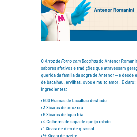
O
Arroz de Forno com Bacalhau
do Antenor Romanini
sabores afetivos e tradições que atravessam geraç
querida da família da sogra de Antenor — e desde
de bacalhau, ervilhas, ovos e muito amor! E claro
Ingredientes:
• 600 Gramas de bacalhau desfiado
• 3 Xicaras de arroz cru
• 6 Xicaras de água fria
• 4 Colheres de sopa de queijo ralado
• 1 Xicara de óleo de girassol
• ½ Xicara de azeite