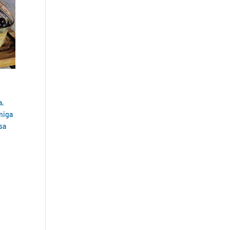
a,
miga
sa