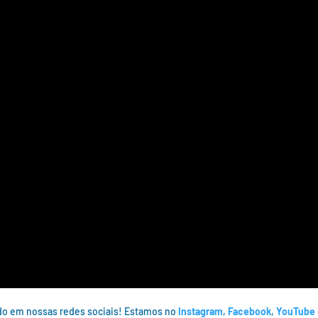
o em nossas redes sociais! Estamos no
Instagram
,
Facebook
,
YouTube