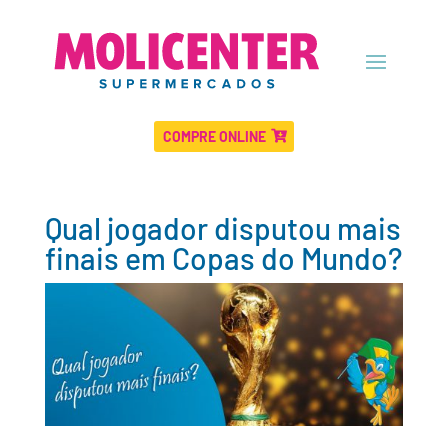
COMPRE ONLINE
Qual jogador disputou mais
finais em Copas do Mundo?