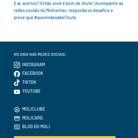
E aí, acertou? Então você é bom de chute! Acompanhe as
redes sociais do Molicenter, responda os desafios e
prove que #quemnãosabeChuta
NO SIGA NAS REDES SOCIAIS:
INSTAGRAM
FACEBOOK
TIKTOK
YOUTUBE
MOLICLUBE
MOLICARD
BLOG DO MOLI