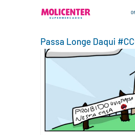
Of
Passa Longe Daqui #C