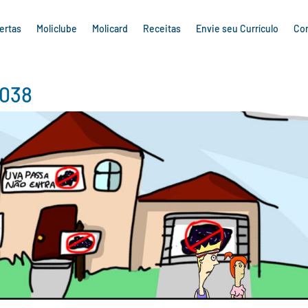
ertas
Moliclube
Molicard
Receitas
Envie seu Currículo
Co
C038