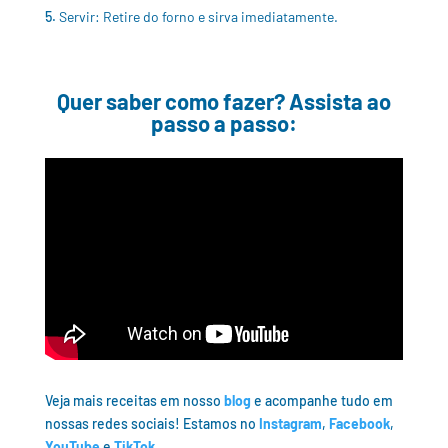
Servir: Retire do forno e sirva imediatamente.
Quer saber como fazer? Assista ao
passo a passo:
Veja mais receitas em nosso
blog
e acompanhe tudo em
nossas redes sociais! Estamos no
Instagram
,
Facebook
,
YouTube
e
TikTok
.