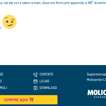
 vai dar cor e sabor a mais. Asse em forno pré-aquecido a 180° durante
r!
BE
CONTATO
Molicenter L
D
LOJAS
MOLI
DOWNLOAD
COMPRE AQUI