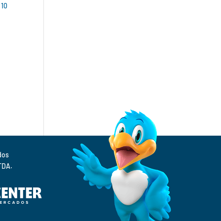
 10
Supermercados 
TDA.