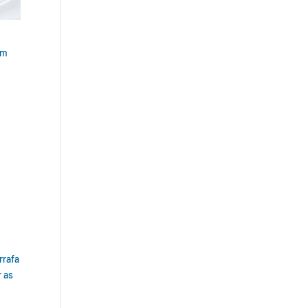
um
rrafa
r as