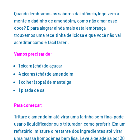
Quando lembramos os sabores da infância, logo vem à
mente o dadinho de amendoim, como não amar esse
doce? E para alegrar ainda mais esta lembrança,
trouxemos uma receitinha deliciosa e que você não vai
acreditar como é fácil fazer .
Vamos precisar de:
1 xícara (chá) de açúcar
4 xícaras (chá) de amendoim
1 colher (sopa) de manteiga
1 pitada de sal
Para começar:
Triture o amendoim até virar uma farinha bem fina, pode
usar o liquidificador ou o triturador, como preferir. Em um
refratário, misture o restante dos ingredientes até virar
uma massa homogênea bem lisa. Leve à geladeira por 30