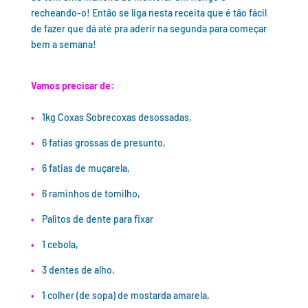
recheando-o! Então se liga nesta receita que é tão fácil
de fazer que dá até pra aderir na segunda para começar
bem a semana!
Vamos precisar de:
•
1kg Coxas Sobrecoxas desossadas,
•
6 fatias grossas de presunto,
•
6 fatias de muçarela,
•
6 raminhos de tomilho,
•
Palitos de dente para fixar
•
1 cebola,
•
3 dentes de alho,
•
1 colher (de sopa) de mostarda amarela,