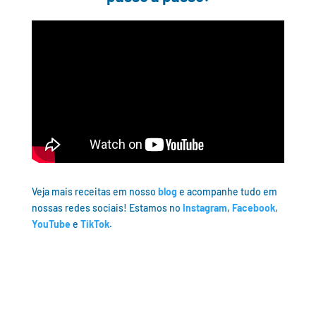
Veja mais receitas em nosso
blog
e acompanhe tudo em
nossas redes sociais! Estamos no
Instagram
,
Facebook
,
YouTube
e
TikTok
.