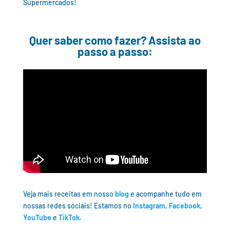
Supermercados!
Quer saber como fazer? Assista ao
passo a passo:
Veja mais receitas em nosso
blog
e acompanhe tudo em
nossas redes sociais! Estamos no
Instagram
,
Facebook
,
YouTube
e
TikTok
.